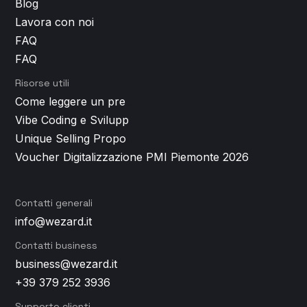
Blog
Lavora con noi
FAQ
FAQ
Risorse utili
Come leggere un preventivo per lo sviluppo app (e smascherare i costi nascosti)
Vibe Coding e Sviluppo App: cos'è, come funziona e perché non basta per un prodotto di successo
Unique Selling Proposition: perché è il vero punto di partenza di ogni app di successo
Voucher Digitalizzazione PMI Piemonte 2026
Contatti generali
info@wezard.it
Contatti business
business@wezard.it
+39 379 252 3936
Supporto clienti