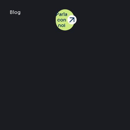
Blog
Parla
con
noi